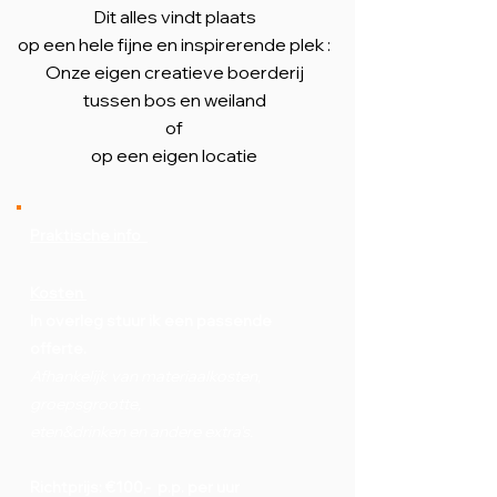
Dit alles vindt plaats
op een hele fijne en inspirerende plek :
Onze eigen creatieve boerderij
tussen bos en weiland
of
op een eigen locatie
Praktische info
Kosten
In overleg stuur ik een passende
offerte.
Afhankelijk van materiaalkosten,
groepsgrootte,
eten&drinken en andere extra's.
Richtprijs: €100,- p.p. per uur