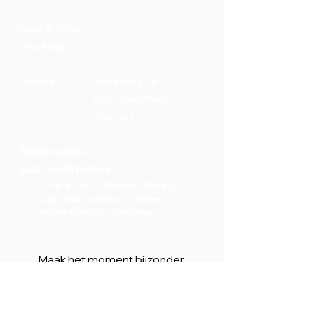
Data & tijden
In overleg
Locatie :
Ruiterweg 18
Darp (Drenthe)
of elders
Bereikbaarheid :
Auto:
Gratis parkeren
op en om ons eigen terrein.
OV:
Ga naar station Steenwijk. Met een
OV-fiets is het 20 min. naar Darp.
Maak het moment bijzonder.
en laten we samen brainstormen
over jouw perfecte dag.