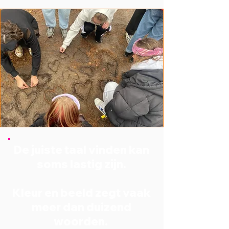
De juiste taal vinden kan
soms lastig zijn.
Kleur en beeld zegt vaak
meer dan duizend
woorden.